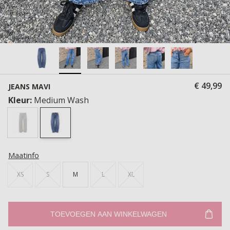
€ 49,99
JEANS MAVI
Kleur:
Medium Wash
Maatinfo
XS
S
M
L
XL
TOEVOEGEN AAN WINKELWAGEN