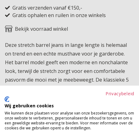
Gratis verzenden vanaf €150,-
Gratis ophalen en ruilen in onze winkels
Bekijk voorraad winkel
Deze stretch barrel jeans in lange lengte is helemaal
on trend en een echte musthave voor je garderobe.
Het barrel model geeft een moderne en nonchalante
look, terwijl de stretch zorgt voor een comfortabele
pasvorm die mooi met je meebeweegt. De klassieke 5
pocket uitvoering maakt de jeans tijdloos en makkelijk
Privacybeleid
te combineren met al je favoriete tops en jasjes. Perfect
voor een casual, maar stijlvolle outfit die altijd goed zit.
Wij gebruiken cookies
We kunnen deze plaatsen voor analyse van onze bezoekersgegevens, om
onze website te verbeteren, gepersonaliseerde inhoud te tonen en om u
Product kenmerken
een geweldige website-ervaring te bieden. Voor meer informatie over de
cookies die we gebruiken opent u de instellingen.
Betaalinformatie