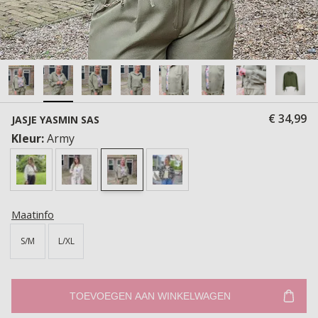
€ 34,99
JASJE YASMIN SAS
Kleur:
Army
Maatinfo
S/M
L/XL
TOEVOEGEN AAN WINKELWAGEN