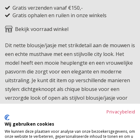
Gratis verzenden vanaf €150,-
Gratis ophalen en ruilen in onze winkels
Bekijk voorraad winkel
Dit nette blousje/jasje met strikdetail aan de mouwen is
een echte musthave met een stijlvolle city look. Het
model heeft een mooie heuplengte en een vrouwelijke
pasvorm die zorgt voor een elegante en moderne
uitstraling. Je kunt dit item op verschillende manieren
stylen: dichtgeknoopt als chique blouse voor een
verzorgde look of open als stijlvol blousje/jasje voor
een geklede, maar toch casual uitstraling. De speelse
Privacybeleid
strikjes aan de manchetten geven een verfijnd detail
dat het item net dat beetje extra geeft. Een veelzijdig en
Wij gebruiken cookies
We kunnen deze plaatsen voor analyse van onze bezoekersgegevens, om
stijlvol item dat moeiteloos klasse en speelsheid
onze website te verbeteren, gepersonaliseerde inhoud te tonen en om u