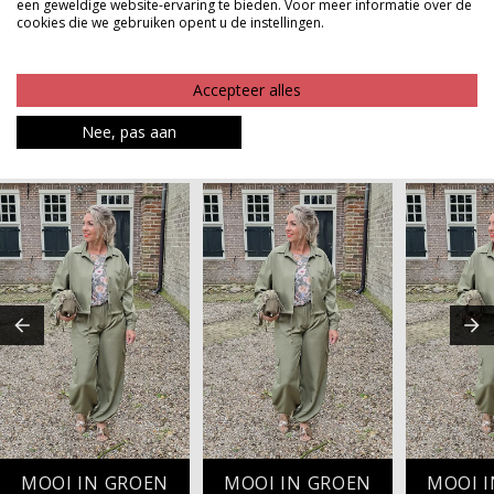
combineert en perfect past in elke garderobe.
een geweldige website-ervaring te bieden. Voor meer informatie over de
cookies die we gebruiken opent u de instellingen.
Product kenmerken
Accepteer alles
Betaalinformatie
Nee, pas aan
MAAK JE LOOK COMPLEET
MOOI IN GROEN
MOOI IN GROEN
MOOI 