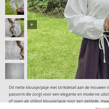
Dit nette blousje/jasje met strikdetail aan de mouwen 
pasvorm die zorgt voor een elegante en moderne uitstra
of open als stijlvol blousje/jasje voor een geklede, maa
extra geeft. Een veelzijdig en stijlvol item dat moeitel
Privacy