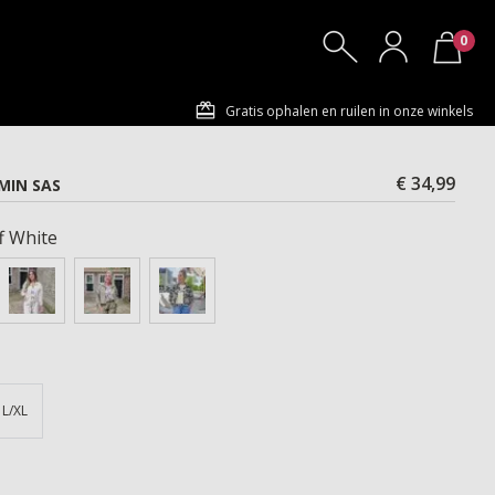
0
Gratis ophalen en ruilen in onze winkels
€ 34,99
SMIN SAS
f White
L/XL