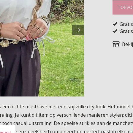
TOEVO
Grati
Gratis
Beki
is een echte musthave met een stijlvolle city look. Het mode
ling. Je kunt dit item op verschillende manieren stylen: d
r toch casual uitstraling. De speelse strikjes aan de manchet
oos klasse en speelsheid combineert en perfect past in elke g
beleid