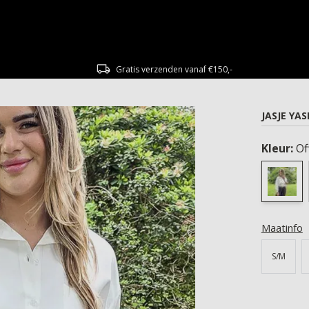
Gratis verzenden vanaf €150,-
JASJE YA
Kleur:
Of
Maatinfo
S/M