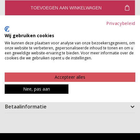
TOEVOEGEN AAN WINKELWAGEN
Privacybeleid
Gratis verzenden vanaf €150,-
Gratis ophalen en ruilen in onze winkels
Wij gebruiken cookies
We kunnen deze plaatsen voor analyse van onze bezoekersgegevens, om
Bekijk voorraad winkel
onze website te verbeteren, gepersonaliseerde inhoud te tonen en om u
een geweldige website-ervaring te bieden. Voor meer informatie over de
cookies die we gebruiken opent u de instellingen.
Deze mooie zonnehoed met grote rand is ideaal voor
de warmere dagen. Met deze hoed maak je je outfit
Accepteer alles
helemaal compleet!
Nee, pas aan
Product kenmerken
Betaalinformatie