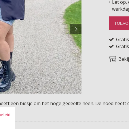
Let op, 
werkda
TOEVO
Grati
Gratis
Beki
 heeft een biesje om het hoge gedeelte heen. De hoed heeft
beleid