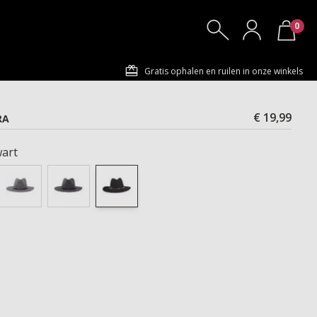
0
Gratis ophalen en ruilen in onze winkels
€ 19,99
RA
art