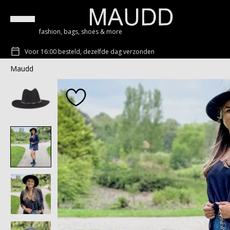
fashion, bags, shoes & more
Voor 16:00 besteld, dezelfde dag verzonden
Maudd