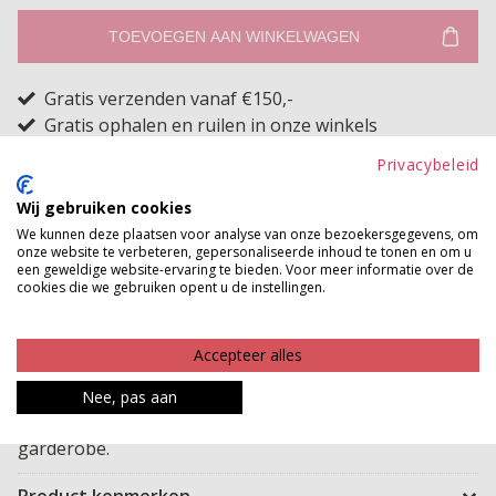
TOEVOEGEN AAN WINKELWAGEN
Gratis verzenden vanaf €150,-
Gratis ophalen en ruilen in onze winkels
Privacybeleid
Bekijk voorraad winkel
Wij gebruiken cookies
Dit perfecte hemdje is ideaal om ergens onder te
We kunnen deze plaatsen voor analyse van onze bezoekersgegevens, om
onze website te verbeteren, gepersonaliseerde inhoud te tonen en om u
dragen en voegt een leuk kleurtje toe aan de halslijn.
een geweldige website-ervaring te bieden. Voor meer informatie over de
cookies die we gebruiken opent u de instellingen.
Het dunne materiaal valt soepel en draagt comfortabel,
en zorgt ervoor dat doorschijnende items net iets
bedekter zijn. Met dit hemdje voelt je outfit vaak veel
Accepteer alles
fijner en draag je iets minder bloot, zonder dat het bulk
Nee, pas aan
toevoegt. Een onmisbaar basisitem voor elke
garderobe.