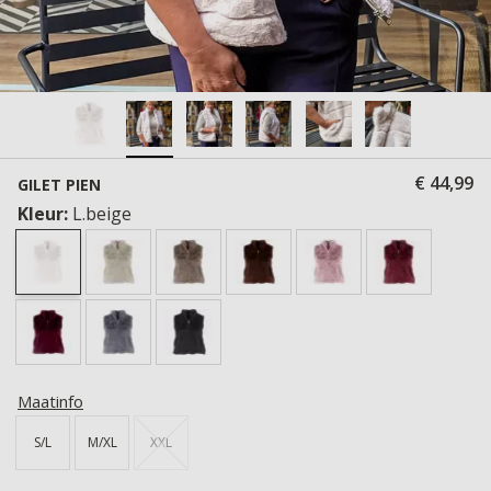
€ 44,99
GILET PIEN
Kleur:
L.beige
Maatinfo
S/L
M/XL
XXL