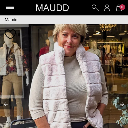
0
Maudd