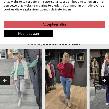
onze website te verbeteren, gepersonaliseerde inhoud te tonen en om u
Een veelzijdig item dat je garderobe verrijkt en waar je
een geweldige website-ervaring te bieden. Voor meer informatie over de
cookies die we gebruiken opent u de instellingen.
het hele seizoen plezier van hebt.
Product kenmerken
Accepteer alles
Betaalinformatie
Nee, pas aan
MAAK JE LOOK COMPLEET