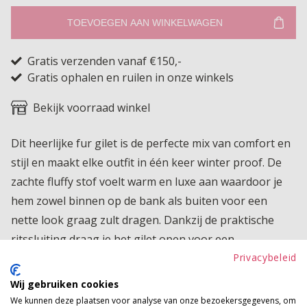
TOEVOEGEN AAN WINKELWAGEN
Gratis verzenden vanaf €150,-
Gratis ophalen en ruilen in onze winkels
Bekijk voorraad winkel
Dit heerlijke fur gilet is de perfecte mix van comfort en
stijl en maakt elke outfit in één keer winter proof. De
zachte fluffy stof voelt warm en luxe aan waardoor je
hem zowel binnen op de bank als buiten voor een
nette look graag zult dragen. Dankzij de praktische
ritssluiting draag je het gilet open voor een
nonchalante stijl of dicht voor extra warmte. Ideaal
Privacybeleid
over een blouse of een dunne trui om direct meer
Wij gebruiken cookies
diepte, warmte en elegantie toe te voegen aan je look.
We kunnen deze plaatsen voor analyse van onze bezoekersgegevens, om