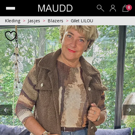
0
Kleding
Jasjes
Blazers
Gilet LILOU