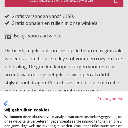
TOEVOEGEN AAN WINKELWAGEN
Gratis verzenden vanaf €150,-
Gratis ophalen en ruilen in onze winkels
Bekijk voorraad winkel
Dit heerlijke gilet valt precies op de heup en is gemaakt
van een zachte bouclé teddy stof voor een cozy en luxe
uitstraling. De gouden knopen zorgen voor een chic
accent, waardoor je het gilet zowel open als dicht
stijlvol kunt dragen. Perfect over een blouse of truitje
voor net dat beetje extra warmte op je rug en
tegelijkertijd een leuke finishing touch voor je outfit. De
Privacybeleid
bouclé teddy valt mooi langs het lichaam en verhult
Wij gebruiken cookies
subtiel elk ribbeltje. Een veelzijdig en comfortabel item
We kunnen deze plaatsen voor analyse van onze bezoekersgegevens, om
onze website te verbeteren, gepersonaliseerde inhoud te tonen en om u
dat je makkelijk elke dag kunt combineren.
een geweldige website-ervaring te bieden. Voor meer informatie over de