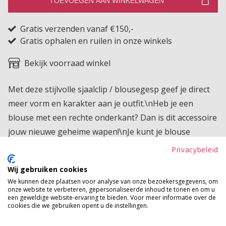
TOEVOEGEN AAN WINKELWAGEN
Gratis verzenden vanaf €150,-
Gratis ophalen en ruilen in onze winkels
Bekijk voorraad winkel
Met deze stijlvolle sjaalclip / blousegesp geef je direct
meer vorm en karakter aan je outfit.\nHeb je een
blouse met een rechte onderkant? Dan is dit accessoire
jouw nieuwe geheime wapen!\nJe kunt je blouse
precies laten blousen op de plek waar dat voor jouw
Privacybeleid
figuur het mooiste uitkomt, zodat je taille subtiel
Wij gebruiken cookies
geaccentueerd wordt en je look net wat speelser en
We kunnen deze plaatsen voor analyse van onze bezoekersgegevens, om
vrouwelijker oogt. Daarnaast is de clip perfect om een
onze website te verbeteren, gepersonaliseerde inhoud te tonen en om u
een geweldige website-ervaring te bieden. Voor meer informatie over de
sjaal elegant vast te zetten of extra flair te geven. De
cookies die we gebruiken opent u de instellingen.
sprankelende details zorgen voor een chique touch,