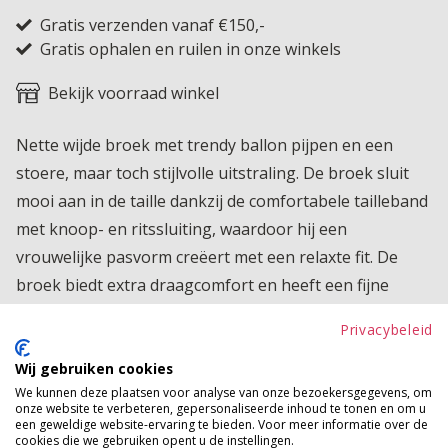
Gratis verzenden vanaf €150,-
Gratis ophalen en ruilen in onze winkels
Bekijk voorraad winkel
Nette wijde broek met trendy ballon pijpen en een
stoere, maar toch stijlvolle uitstraling. De broek sluit
mooi aan in de taille dankzij de comfortabele tailleband
met knoop- en ritssluiting, waardoor hij een
vrouwelijke pasvorm creëert met een relaxte fit. De
broek biedt extra draagcomfort en heeft een fijne
pasvorm die de hele dag goed zit. De cargo zakken aan
Privacybeleid
de zijkant geven een edgy touch, terwijl de steekzakken
zorgen voor extra functionaliteit. Een perfecte mix van
Wij gebruiken cookies
We kunnen deze plaatsen voor analyse van onze bezoekersgegevens, om
stoer en netjes waarin je je vrij en zelfverzekerd voelt.
onze website te verbeteren, gepersonaliseerde inhoud te tonen en om u
een geweldige website-ervaring te bieden. Voor meer informatie over de
Product kenmerken
cookies die we gebruiken opent u de instellingen.