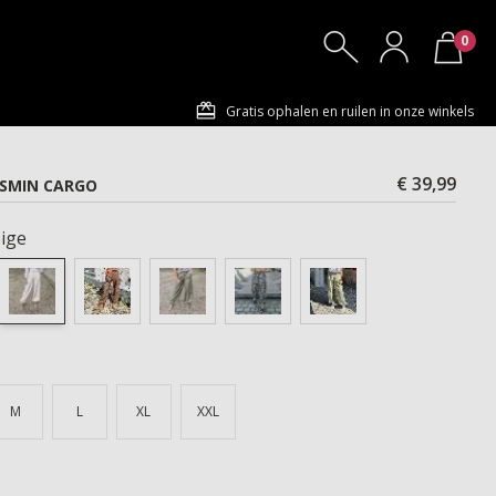
0
Gratis ophalen en ruilen in onze winkels
€ 39,99
ASMIN CARGO
ige
M
L
XL
XXL