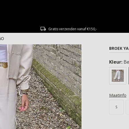
Gratis verzenden vanaf €150,-
GO
BROEK Y
Kleur:
Be
Maatinfo
S