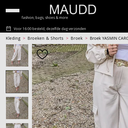
fashion, bags, shoes & more
Voor 16:00 besteld, dezelfde dag verzonden
Kleding
Broeken & Shorts
Broek
Broek YASMIN CAR