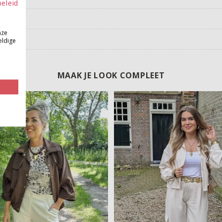
beleid
nze
eldige
MAAK JE LOOK COMPLEET