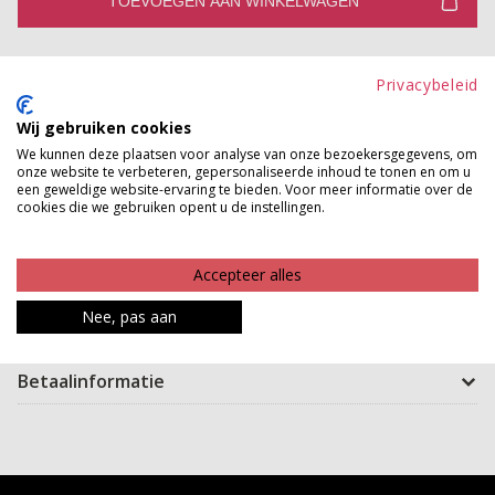
TOEVOEGEN AAN WINKELWAGEN
Gratis verzenden vanaf €150,-
Privacybeleid
Gratis ophalen en ruilen in onze winkels
Wij gebruiken cookies
Bekijk voorraad winkel
We kunnen deze plaatsen voor analyse van onze bezoekersgegevens, om
onze website te verbeteren, gepersonaliseerde inhoud te tonen en om u
een geweldige website-ervaring te bieden. Voor meer informatie over de
Sparke it away! Met deze flare ben jij zeker klaar voor
cookies die we gebruiken opent u de instellingen.
een party! Ze heeft een subtiele glitter die haar echt
mega leuk maakt. Verder heeft dit leuke broekje een
Accepteer alles
lekkere stretch.
Nee, pas aan
Product kenmerken
Betaalinformatie