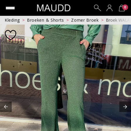
0
Kleding
Broeken & Shorts
Zomer Broek
Broek WALA