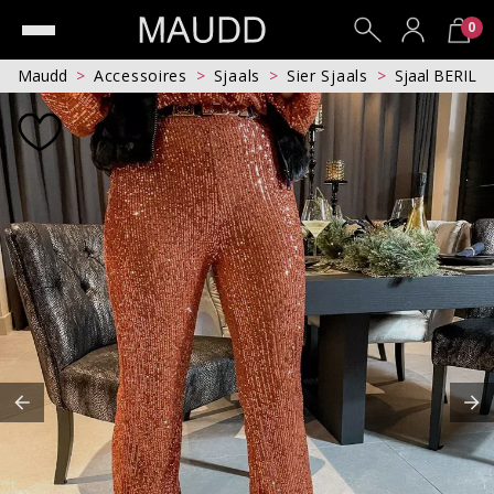
0
Maudd
Accessoires
Sjaals
Sier Sjaals
Sjaal BERIL