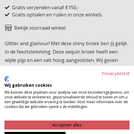
Gratis verzenden vanaf €150,-
Gratis ophalen en ruilen in onze winkels
Bekijk voorraad winkel
Glitter and glamour! Met deze shiny broek ben jij gelijk
in de feeststemming. Deze sequin broek heeft een
wijde pijp en een valt hoog aangesloten. Wij geven
geen garantie op de pailletten!
Privacybeleid
Product kenmerken
Wij gebruiken cookies
We kunnen deze plaatsen voor analyse van onze bezoekersgegevens, om
Betaalinformatie
onze website te verbeteren, gepersonaliseerde inhoud te tonen en om u
een geweldige website-ervaring te bieden. Voor meer informatie over de
cookies die we gebruiken opent u de instellingen.
MAAK JE LOOK COMPLEET
Accepteer alles