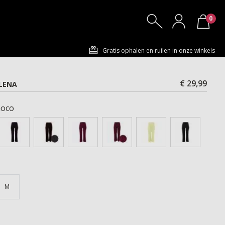
0
Gratis ophalen en ruilen in onze winkels
€ 29,99
LENA
oco
M