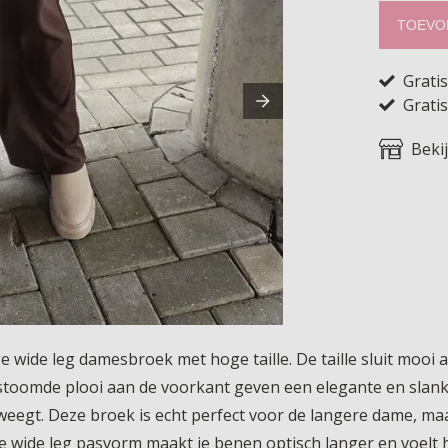
TOEVO
Grati
Gratis
Beki
wide leg damesbroek met hoge taille. De taille sluit mooi a
stoomde plooi aan de voorkant geven een elegante en slanke 
weegt. Deze broek is echt perfect voor de langere dame, maa
 wide leg pasvorm maakt je benen optisch langer en voelt hee