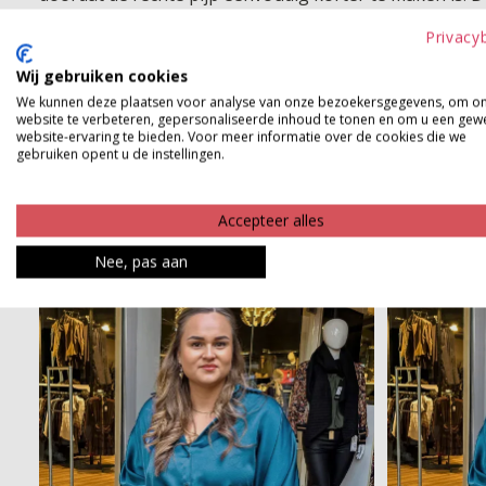
verzorgd staat, zelfs als je dag niet verder komt dan 
Privacy
kennis met je nieuwe favoriet.
Wij gebruiken cookies
Product kenmerken
We kunnen deze plaatsen voor analyse van onze bezoekersgegevens, om o
website te verbeteren, gepersonaliseerde inhoud te tonen en om u een gew
website-ervaring te bieden. Voor meer informatie over de cookies die we
Betaalinformatie
gebruiken opent u de instellingen.
Accepteer alles
Nee, pas aan