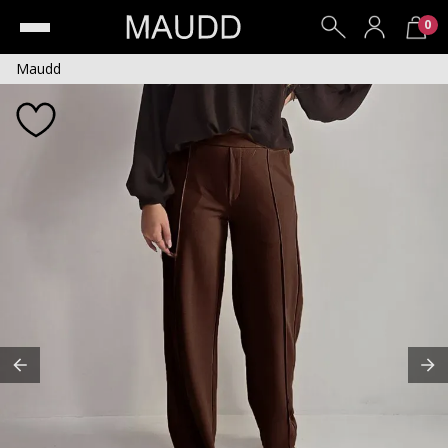
0
Maudd