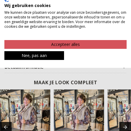
zakelijke look of kies een cozy trui voor een casual
Wij gebruiken cookies
dagje uit. Of je hem nu draagt naar kantoor, een
We kunnen deze plaatsen voor analyse van onze bezoekersgegevens, om
onze website te verbeteren, gepersonaliseerde inhoud te tonen en om u
lunchdate of een weekendwandeling, deze wide leg
een geweldige website-ervaring te bieden. Voor meer informatie over de
pantalon staat altijd goed. Comfort, stijl en
cookies die we gebruiken opent u de instellingen.
veelzijdigheid in één, dat is deze must-have voor jouw
garderobe.
Accepteer alles
Product kenmerken
Nee, pas aan
Betaalinformatie
MAAK JE LOOK COMPLEET