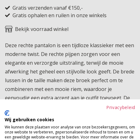
Gratis verzenden vanaf €150,-
Gratis ophalen en ruilen in onze winkels
Bekijk voorraad winkel
Deze rechte pantalon is een tijdloze klassieker met een
moderne twist. De rechte pijpen zorgen voor een
elegante en verzorgde uitstraling, terwijl de mooie
afwerking het geheel een stijlvolle look geeft. De brede
lussen in de taille maken deze broek perfect om te
combineren met een mooie riem, waardoor je
eenvoudig een extra accent aan je outfit toevoegt. De
comfortabele pasvorm en soepele stof zorgen ervoor
Privacybeleid
dat de broek de hele dag fijn draagt. Ideaal voor zowel
Wij gebruiken cookies
een casual als meer geklede look. Een veelzijdige
We kunnen deze plaatsen voor analyse van onze bezoekersgegevens, om
onze website te verbeteren, gepersonaliseerde inhoud te tonen en om u
essential die niet mag ontbreken in je garderobe.
een geweldige website-ervaring te bieden. Voor meer informatie over de