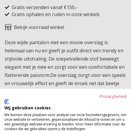
Gratis verzenden vanaf €150,-
Gratis ophalen en ruilen in onze winkels
Bekijk voorraad winkel
Deze wijde pantalon met een mooie overslag is
helemaal van nu en geeft je outfit direct een trendy en
stijlvolle uitstraling. De soepelvallende stof beweegt
elegant met je mee en zorgt voor een comfortabele en
flatterende pasvorm.De overslag zorgt voor een speels
en vrouwelijk effect en geeft de broek net dat beetje
extra, waardoor hij zich onderscheidt van een basic
Privacybeleid
pantalon. Perfect te combineren voor zowel een casual
als meer geklede look. Een echte eyecatcher die
Wij gebruiken cookies
We kunnen deze plaatsen voor analyse van onze bezoekersgegevens, om
comfort en stijl moeiteloos samenbrengt.
onze website te verbeteren, gepersonaliseerde inhoud te tonen en om u
een geweldige website-ervaring te bieden. Voor meer informatie over de
Product kenmerken
cookies die we gebruiken opent u de instellingen.