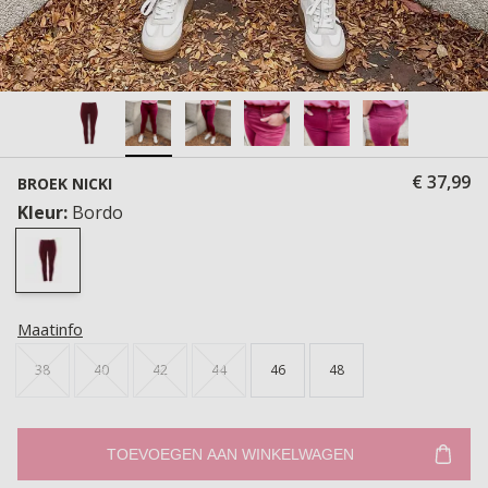
€ 37,99
BROEK NICKI
Kleur:
Bordo
Maatinfo
38
40
42
44
46
48
TOEVOEGEN AAN WINKELWAGEN