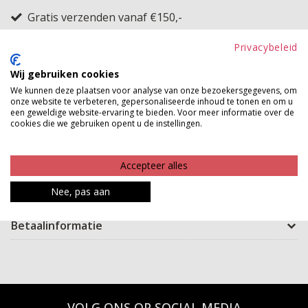
Gratis verzenden vanaf €150,-
Gratis ophalen en ruilen in onze winkels
Privacybeleid
Bekijk voorraad winkel
Wij gebruiken cookies
We kunnen deze plaatsen voor analyse van onze bezoekersgegevens, om
Deze broek is een echte essential die kracht en
onze website te verbeteren, gepersonaliseerde inhoud te tonen en om u
een geweldige website-ervaring te bieden. Voor meer informatie over de
elegantie samenbrengt. Het slim fit model accentueert
cookies die we gebruiken opent u de instellingen.
je silhouet op de meest flatterende manier, terwijl de
stretch zorgt voor ultiem draagcomfort. Perfect voor
Accepteer alles
zowel een casual look met sneakers als een chique
Nee, pas aan
uitstraling met hakken.
Betaalinformatie
VOLG ONS OP SOCIAL MEDIA