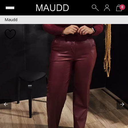
0
Maudd