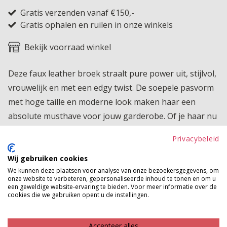
Gratis verzenden vanaf €150,-
Gratis ophalen en ruilen in onze winkels
Bekijk voorraad winkel
Deze faux leather broek straalt pure power uit, stijlvol,
vrouwelijk en met een edgy twist. De soepele pasvorm
met hoge taille en moderne look maken haar een
absolute musthave voor jouw garderobe. Of je haar nu
draagt met een oversized trui of een chique blouse,
Privacybeleid
deze broek laat elke outfit moeiteloos tot leven komen.
Wij gebruiken cookies
Product kenmerken
We kunnen deze plaatsen voor analyse van onze bezoekersgegevens, om
onze website te verbeteren, gepersonaliseerde inhoud te tonen en om u
Betaalinformatie
een geweldige website-ervaring te bieden. Voor meer informatie over de
cookies die we gebruiken opent u de instellingen.
MAAK JE LOOK COMPLEET
Accepteer alles