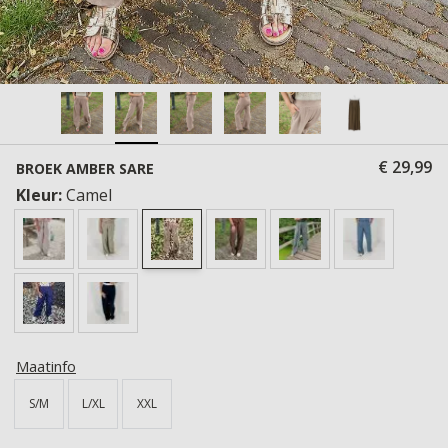
€ 29,99
BROEK AMBER SARE
Kleur:
Camel
Maatinfo
S/M
L/XL
XXL