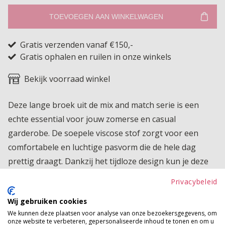
TOEVOEGEN AAN WINKELWAGEN
Gratis verzenden vanaf €150,-
Gratis ophalen en ruilen in onze winkels
Bekijk voorraad winkel
Deze lange broek uit de mix and match serie is een
echte essential voor jouw zomerse en casual
garderobe. De soepele viscose stof zorgt voor een
comfortabele en luchtige pasvorm die de hele dag
prettig draagt. Dankzij het tijdloze design kun je deze
broek eindeloos combineren met de andere items uit
Privacybeleid
de serie, waardoor je eenvoudig jouw eigen stijlvolle
Wij gebruiken cookies
set creëert. Perfect voor thuis, op vakantie of een
We kunnen deze plaatsen voor analyse van onze bezoekersgegevens, om
relaxte dag in de stad. Een veelzijdige musthave die
onze website te verbeteren, gepersonaliseerde inhoud te tonen en om u