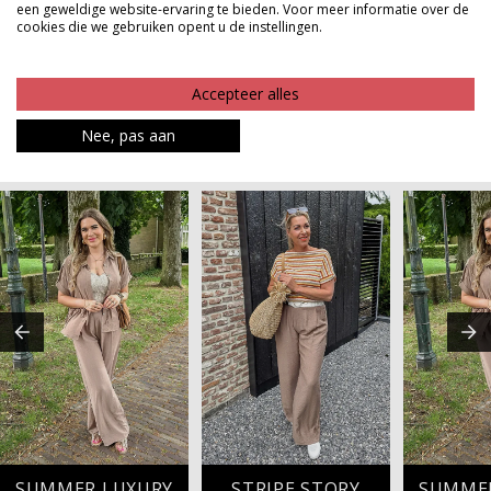
een geweldige website-ervaring te bieden. Voor meer informatie over de
comfort en stijl moeiteloos samenbrengt.
cookies die we gebruiken opent u de instellingen.
Product kenmerken
Accepteer alles
Betaalinformatie
Nee, pas aan
MAAK JE LOOK COMPLEET
SUMMER LUXURY
STRIPE STORY
SUMME