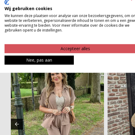
Wij gebruiken cookies
Product kenmerken
We kunnen deze plaatsen voor analyse van onze bezoekersgegevens, om o
website te verbeteren, gepersonaliseerde inhoud te tonen en om u een gew
Betaalinformatie
website-ervaring te bieden. Voor meer informatie over de cookies die we
gebruiken opent u de instellingen.
Accepteer alles
Nee, pas aan