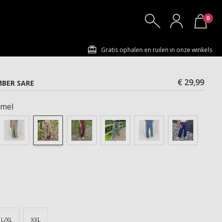
0
Gratis ophalen en ruilen in onze winkels
€ 29,99
BER SARE
mel
L/XL
XXL