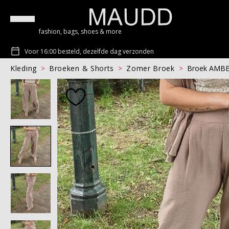
fashion, bags, shoes & more
Voor 16:00 besteld, dezelfde dag verzonden
Kleding
Broeken & Shorts
Zomer Broek
Broek AMB