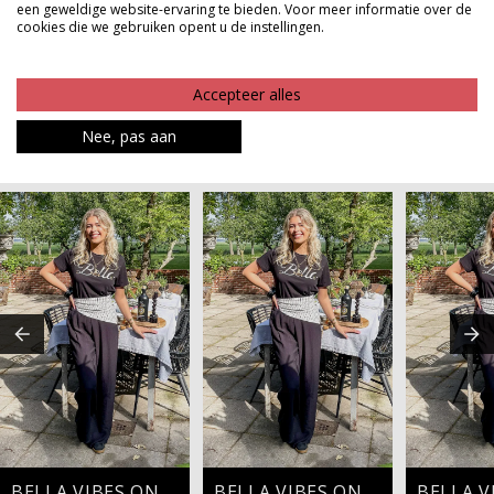
een geweldige website-ervaring te bieden. Voor meer informatie over de
comfort en stijl moeiteloos samenbrengt.
cookies die we gebruiken opent u de instellingen.
Product kenmerken
Accepteer alles
Betaalinformatie
Nee, pas aan
MAAK JE LOOK COMPLEET
BELLA VIBES ONLY
BELLA VIBES ONLY