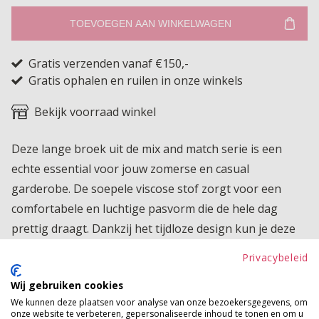
TOEVOEGEN AAN WINKELWAGEN
Gratis verzenden vanaf €150,-
Gratis ophalen en ruilen in onze winkels
Bekijk voorraad winkel
Deze lange broek uit de mix and match serie is een
echte essential voor jouw zomerse en casual
garderobe. De soepele viscose stof zorgt voor een
comfortabele en luchtige pasvorm die de hele dag
prettig draagt. Dankzij het tijdloze design kun je deze
broek eindeloos combineren met de andere items uit
Privacybeleid
de serie, waardoor je eenvoudig jouw eigen stijlvolle
Wij gebruiken cookies
set creëert. Perfect voor thuis, op vakantie of een
We kunnen deze plaatsen voor analyse van onze bezoekersgegevens, om
relaxte dag in de stad. Een veelzijdige musthave die
onze website te verbeteren, gepersonaliseerde inhoud te tonen en om u