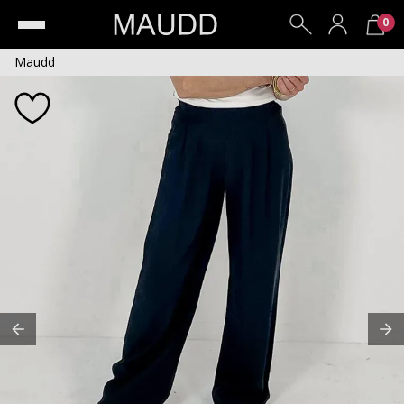
0
Maudd