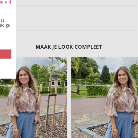
beleid
nze
eldige
MAAK JE LOOK COMPLEET