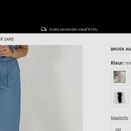
Gratis verzenden vanaf €150,-
ER SARE
BROEK AM
Kleur:
In
Maatinfo
S/M