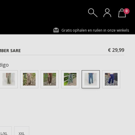
0
Gratis ophalen en ruilen in onze winkels
€ 29,99
BER SARE
digo
L/XL
XXL