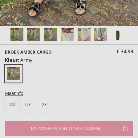
€ 34,99
BROEK AMBER CARGO
Kleur:
Army
Maatinfo
S/M
L/XL
XXL
TOEVOEGEN AAN WINKELWAGEN