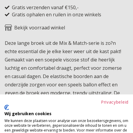
Gratis verzenden vanaf €150,-
Gratis ophalen en ruilen in onze winkels
Bekijk voorraad winkel
Deze lange broek uit de Mix & Match-serie is zo?n
echte essential die je elke keer weer uit de kast pakt!
Gemaakt van een soepele viscose stof die heerlijk
luchtig en comfortabel draagt, perfect voor zomerse
en casual dagen. De elastische boorden aan de
onderzijde zorgen voor een speels ballon effect en
geven de broek een moderne, trendy uitstraling. De
cargo zakken maken ?m helemaal af en geven niet
Privacybeleid
alleen een stoere touch, maar zijn ook nog eens super
Wij gebruiken cookies
praktisch. Ideaal om eindeloos te combineren binnen
We kunnen deze plaatsen voor analyse van onze bezoekersgegevens, om
onze website te verbeteren, gepersonaliseerde inhoud te tonen en om u
jouw favoriete mix & match set!
een geweldige website-ervaring te bieden. Voor meer informatie over de