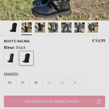
€ 54,99
BOOTS HALINA
Kleur:
Black
Maatinfo
36
37
38
39
40
41
TOEVOEGEN AAN WINKELWAGEN