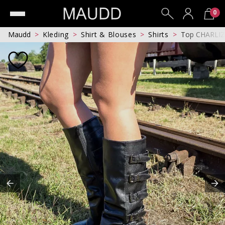
0
Maudd
Kleding
Shirt & Blouses
Shirts
Top CHARLI