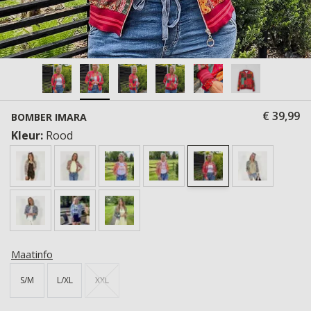
€ 39,99
BOMBER IMARA
Kleur:
Rood
Maatinfo
S/M
L/XL
XXL