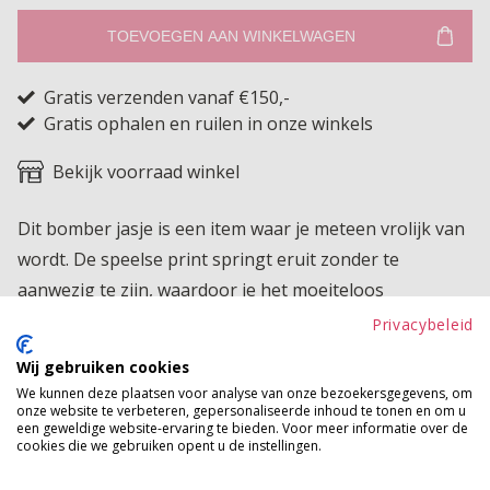
TOEVOEGEN AAN WINKELWAGEN
Gratis verzenden vanaf €150,-
Gratis ophalen en ruilen in onze winkels
Bekijk voorraad winkel
Dit bomber jasje is een item waar je meteen vrolijk van
wordt. De speelse print springt eruit zonder te
aanwezig te zijn, waardoor je het moeiteloos
combineert met al je favoriete looks. Dankzij de heerlijk
Privacybeleid
elastische stof draagt het jasje zeer comfortabel en
Wij gebruiken cookies
beweegt het fijn met je mee. De sportieve band langs
We kunnen deze plaatsen voor analyse van onze bezoekersgegevens, om
de mouwen en onderaan geeft het geheel een frisse en
onze website te verbeteren, gepersonaliseerde inhoud te tonen en om u
een geweldige website-ervaring te bieden. Voor meer informatie over de
moderne uitstraling en zorgt voor een leuke twist die
cookies die we gebruiken opent u de instellingen.
je outfit net dat beetje extra karakter geeft. Het jasje