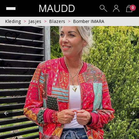
0
Kleding
Jasjes
Blazers
Bomber IMARA