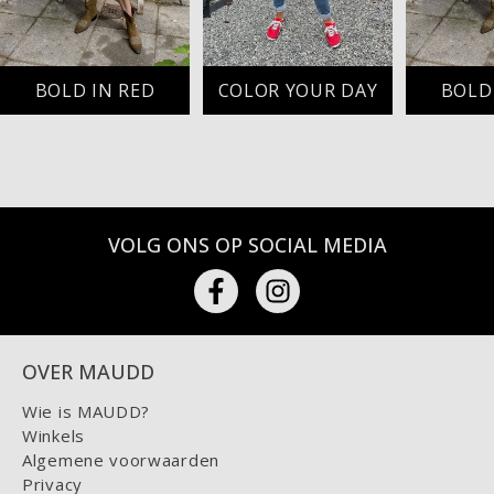
BOLD IN RED
COLOR YOUR DAY
BOLD
VOLG ONS OP SOCIAL MEDIA
OVER MAUDD
Wie is MAUDD?
Winkels
Algemene voorwaarden
Privacy