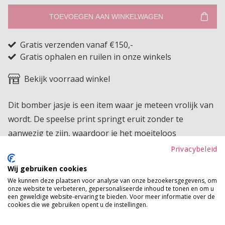
TOEVOEGEN AAN WINKELWAGEN
Gratis verzenden vanaf €150,-
Gratis ophalen en ruilen in onze winkels
Bekijk voorraad winkel
Dit bomber jasje is een item waar je meteen vrolijk van
wordt. De speelse print springt eruit zonder te
aanwezig te zijn, waardoor je het moeiteloos
combineert met al je favoriete looks. Dankzij de heerlijk
Privacybeleid
elastische stof draagt het jasje zeer comfortabel en
Wij gebruiken cookies
beweegt het fijn met je mee. De sportieve band langs
We kunnen deze plaatsen voor analyse van onze bezoekersgegevens, om
de mouwen en onderaan geeft het geheel een frisse en
onze website te verbeteren, gepersonaliseerde inhoud te tonen en om u
een geweldige website-ervaring te bieden. Voor meer informatie over de
moderne uitstraling en zorgt voor een leuke twist die
cookies die we gebruiken opent u de instellingen.
je outfit net dat beetje extra karakter geeft. Het jasje