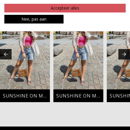
Accepteer alles
MAAK JE LOOK COMPLEET
Nee, pas aan
SUNSHINE ON MY MIND
SUNSHINE ON MY MIND