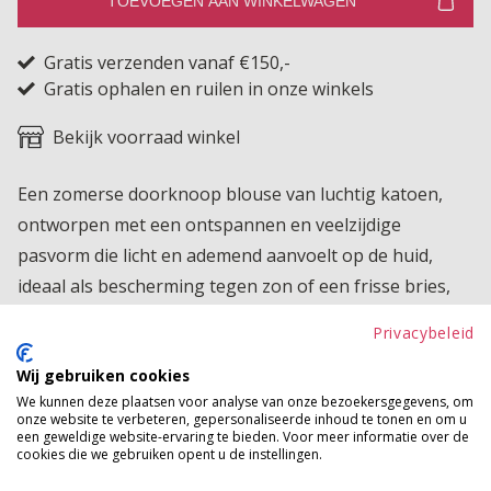
TOEVOEGEN AAN WINKELWAGEN
Gratis verzenden vanaf €150,-
Gratis ophalen en ruilen in onze winkels
Bekijk voorraad winkel
Een zomerse doorknoop blouse van luchtig katoen,
ontworpen met een ontspannen en veelzijdige
pasvorm die licht en ademend aanvoelt op de huid,
ideaal als bescherming tegen zon of een frisse bries,
maar ook perfect als dunne basislaag onder een truitje
Privacybeleid
of blazer, waardoor hij moeiteloos meebeweegt tussen
Wij gebruiken cookies
casual en gekleed voor een tijdloze, moderne look.
We kunnen deze plaatsen voor analyse van onze bezoekersgegevens, om
onze website te verbeteren, gepersonaliseerde inhoud te tonen en om u
Product kenmerken
een geweldige website-ervaring te bieden. Voor meer informatie over de
cookies die we gebruiken opent u de instellingen.
Betaalinformatie