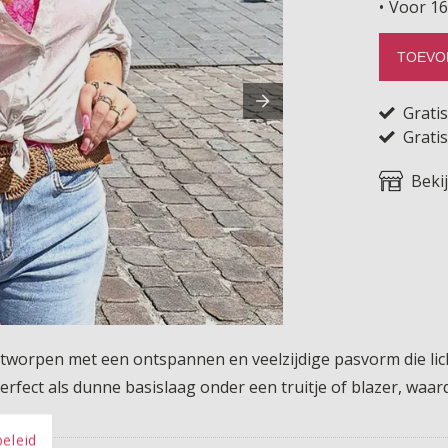
Voor 16
TOEVO
Grati
Gratis
Beki
worpen met een ontspannen en veelzijdige pasvorm die lich
erfect als dunne basislaag onder een truitje of blazer, wa
beleid