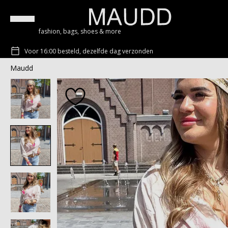
fashion, bags, shoes & more
Voor 16:00 besteld, dezelfde dag verzonden
Maudd