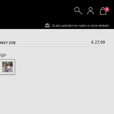
0
Gratis ophalen en ruilen in onze winkels
€ 27,99
INZY ZOE
ige