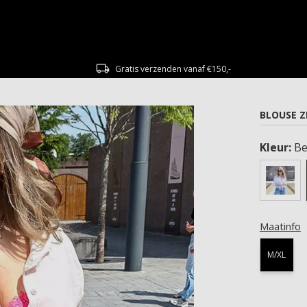
Gratis verzenden vanaf €150,-
BLOUSE Z
Kleur:
Be
Maatinfo
M/XL