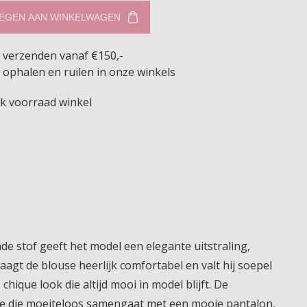
EGEN AAN WINKELWAGEN
s verzenden vanaf €150,-
 ophalen en ruilen in onze winkels
jk voorraad winkel
nde stof geeft het model een elegante uitstraling,
raagt de blouse heerlijk comfortabel en valt hij soepel
ique look die altijd mooi in model blijft. De
se die moeiteloos samengaat met een mooie pantalon,