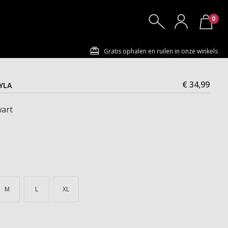
0
Gratis ophalen en ruilen in onze winkels
€ 34,99
YLA
art
M
L
XL