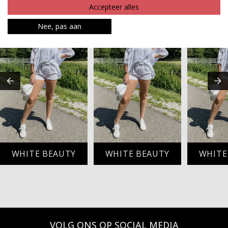
MAAK JE LOOK COMPLEET
Accepteer alles
Nee, pas aan
WHITE BEAUTY
WHITE BEAUTY
WHITE
VOLG ONS OP SOCIAL MEDIA