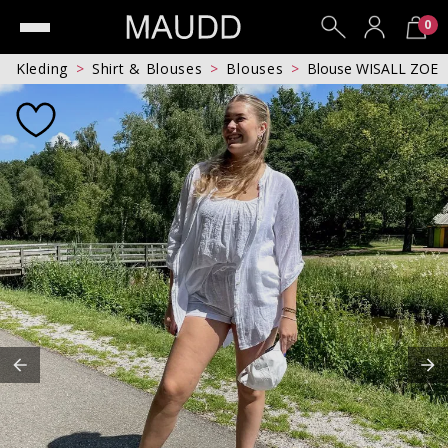
0
Kleding
Shirt & Blouses
Blouses
Blouse WISALL ZOE