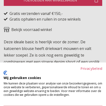
TOEVOEGEN AAN WINKELWAGEN
Gratis verzenden vanaf €150,-
Gratis ophalen en ruilen in onze winkels
Bekijk voorraad winkel
Deze ideale basic is heerlijk voor de zomer. De
katoenen blouse heeft driekwart mouwen en valt
lekker soepel. Ze is ook nog eens geweldig te
combineren met een stoere denim short of een vrolijk
rokje. Maak eindeloos veel combinaties en haal alles uit
Privacybeleid
jouw nieuwe zomerblouse!
Wij gebruiken cookies
We kunnen deze plaatsen voor analyse van onze bezoekersgegevens, om
Product kenmerken
onze website te verbeteren, gepersonaliseerde inhoud te tonen en om u
een geweldige website-ervaring te bieden. Voor meer informatie over de
Betaalinformatie
cookies die we gebruiken opent u de instellingen.