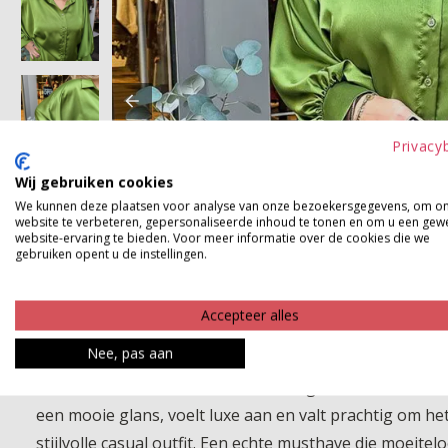
Privacy
Wij gebruiken cookies
We kunnen deze plaatsen voor analyse van onze bezoekersgegevens, om o
website te verbeteren, gepersonaliseerde inhoud te tonen en om u een gew
website-ervaring te bieden. Voor meer informatie over de cookies die we
gebruiken opent u de instellingen.
Accepteer alles
Nee, pas aan
Geef je outfit een stijlvolle upgrade met deze prachtig
combinatie van ballonmouwen, een groot manchet en ro
een mooie glans, voelt luxe aan en valt prachtig om het
stijlvolle casual outfit. Een echte musthave die moeite