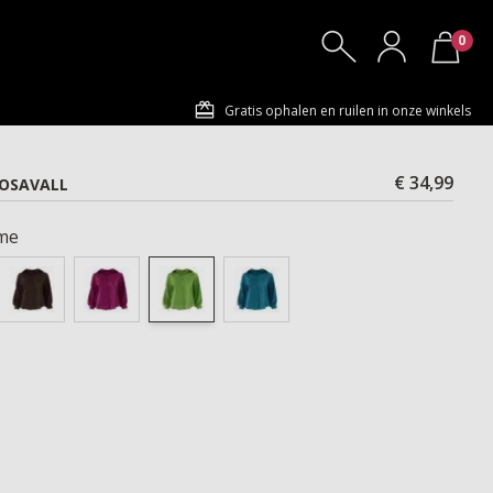
0
Gratis ophalen en ruilen in onze winkels
€ 34,99
ROSAVALL
me