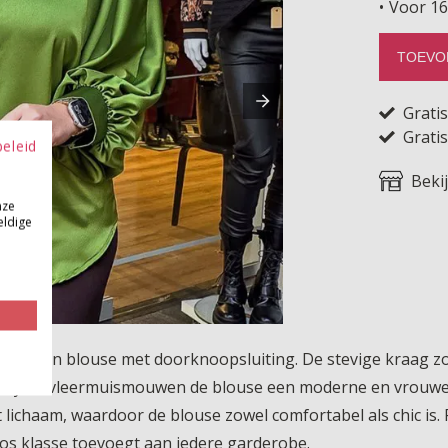
Voor 16
TOEVO
Grati
Gratis
beleid
Beki
nze
eldige
e satijnen blouse met doorknoopsluiting. De stevige kraag zor
yale vleermuismouwen de blouse een moderne en vrouwelijke
 lichaam, waardoor de blouse zowel comfortabel als chic is.
loos klasse toevoegt aan iedere garderobe.