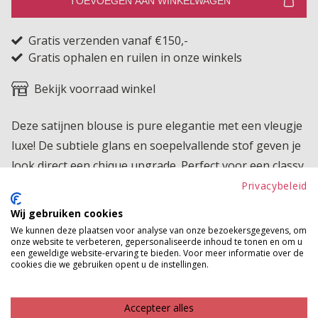
TOEVOEGEN AAN WINKELWAGEN
Gratis verzenden vanaf €150,-
Gratis ophalen en ruilen in onze winkels
Bekijk voorraad winkel
Deze satijnen blouse is pure elegantie met een vleugje
luxe! De subtiele glans en soepelvallende stof geven je
look direct een chique upgrade. Perfect voor een classy
kantooroutfit of een stijlvolle avondlook.
Privacybeleid
Wij gebruiken cookies
Product kenmerken
We kunnen deze plaatsen voor analyse van onze bezoekersgegevens, om
onze website te verbeteren, gepersonaliseerde inhoud te tonen en om u
Betaalinformatie
een geweldige website-ervaring te bieden. Voor meer informatie over de
cookies die we gebruiken opent u de instellingen.
MAAK JE LOOK COMPLEET
Accepteer alles