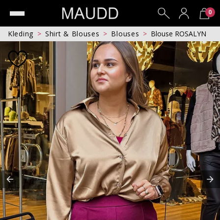
0
Kleding
Shirt & Blouses
Blouses
Blouse ROSALYN