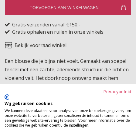
TOEVOEGEN AAN WINKELWAGEN
Gratis verzenden vanaf €150,-
Gratis ophalen en ruilen in onze winkels
Bekijk voorraad winkel
Een blouse die je bijna niet voelt. Gemaakt van soepel
tencel met een zachte, ademende structuur die licht en
vloeiend valt. Het doorknoop ontwerp maakt hem
veelzijdig: gesloten minimalistisch gedragen of open
Privacybeleid
als luchtige overshirt. Perfect als lichte bedekking
tegen zon of wanneer de wind net even opsteekt.
Wij gebruiken cookies
We kunnen deze plaatsen voor analyse van onze bezoekersgegevens, om
onze website te verbeteren, gepersonaliseerde inhoud te tonen en om u
Product kenmerken
een geweldige website-ervaring te bieden. Voor meer informatie over de
cookies die we gebruiken opent u de instellingen.
Betaalinformatie