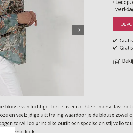
Let op, 
werkda
TOEVO
Grati
Gratis
Beki
 blouse van luchtige Tencel is een echte zomerse favoriet da
oze en veelzijdige uitstraling waardoor je de blouse zowel
gen terwijl de print elke outfit een speelse en stijlvolle t
en zomerse look.