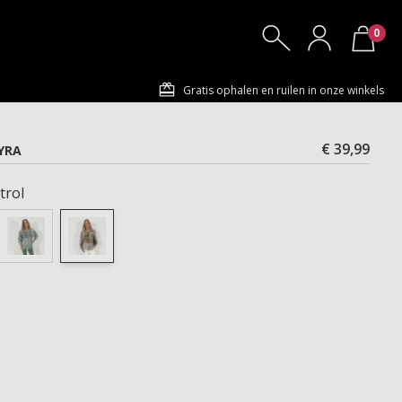
0
Gratis ophalen en ruilen in onze winkels
€ 39,99
YRA
trol