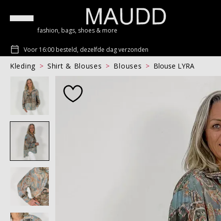
fashion, bags, shoes & more
Voor 16:00 besteld, dezelfde dag verzonden
Kleding
Shirt & Blouses
Blouses
Blouse LYRA