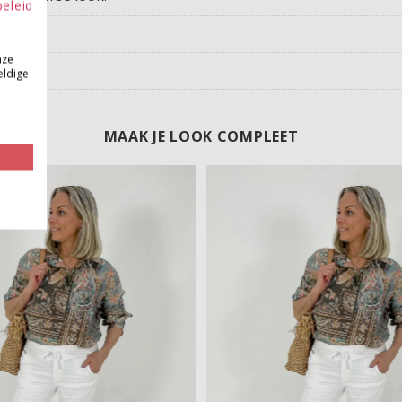
beleid
nze
eldige
MAAK JE LOOK COMPLEET