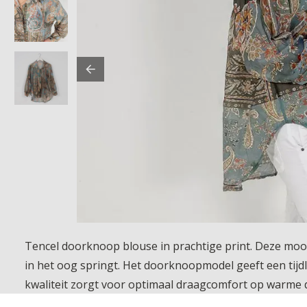
Tencel doorknoop blouse in prachtige print. Deze mooie
in het oog springt. Het doorknoopmodel geeft een tijdl
kwaliteit zorgt voor optimaal draagcomfort op warme da
pantalon of een rok voor een moeiteloos vrouwelijke 