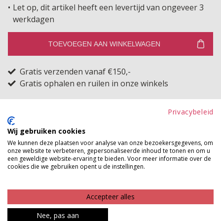
Let op, dit artikel heeft een levertijd van ongeveer 3
werkdagen
TOEVOEGEN AAN WINKELWAGEN
Gratis verzenden vanaf €150,-
Gratis ophalen en ruilen in onze winkels
Bekijk voorraad winkel
Privacybeleid
Wat een cutie is dit voile blousje! Het heeft een schattig
Wij gebruiken cookies
We kunnen deze plaatsen voor analyse van onze bezoekersgegevens, om
strikmodel dat iets bloezend valt, waardoor het speels
onze website te verbeteren, gepersonaliseerde inhoud te tonen en om u
en flatterend om het lichaam ligt. Het bloezende model
een geweldige website-ervaring te bieden. Voor meer informatie over de
cookies die we gebruiken opent u de instellingen.
verhult subtiel een ribbeltje hier of daar, wat het
blousje extra comfortabel maakt om te dragen. Dankzij
Accepteer alles
het ingenaaide hemdje hoef je je geen zorgen te
maken over doorschijnen, waardoor je het moeiteloos
Nee, pas aan