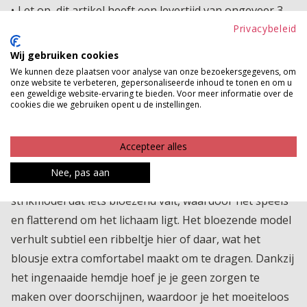
Let op, dit artikel heeft een levertijd van ongeveer 3
werkdagen
Privacybeleid
Wij gebruiken cookies
TOEVOEGEN AAN WINKELWAGEN
We kunnen deze plaatsen voor analyse van onze bezoekersgegevens, om
onze website te verbeteren, gepersonaliseerde inhoud te tonen en om u
een geweldige website-ervaring te bieden. Voor meer informatie over de
Gratis verzenden vanaf €150,-
cookies die we gebruiken opent u de instellingen.
Gratis ophalen en ruilen in onze winkels
Bekijk voorraad winkel
Accepteer alles
Nee, pas aan
Wat een cutie is dit voile blousje! Het heeft een schattig
strikmodel dat iets bloezend valt, waardoor het speels
en flatterend om het lichaam ligt. Het bloezende model
verhult subtiel een ribbeltje hier of daar, wat het
blousje extra comfortabel maakt om te dragen. Dankzij
het ingenaaide hemdje hoef je je geen zorgen te
maken over doorschijnen, waardoor je het moeiteloos