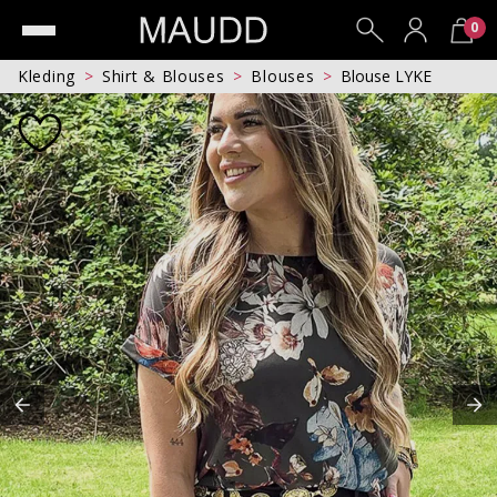
0
Kleding
Shirt & Blouses
Blouses
Blouse LYKE