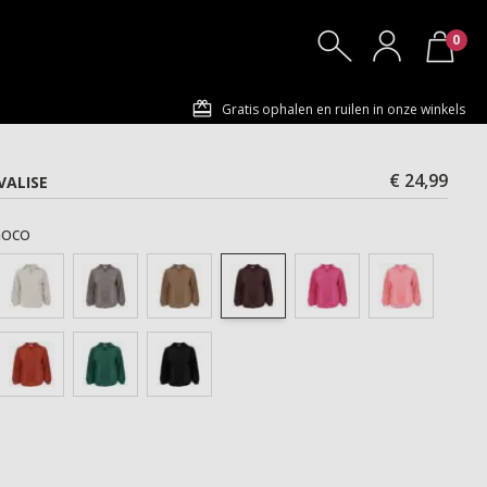
0
Gratis ophalen en ruilen in onze winkels
€ 24,99
VALISE
oco