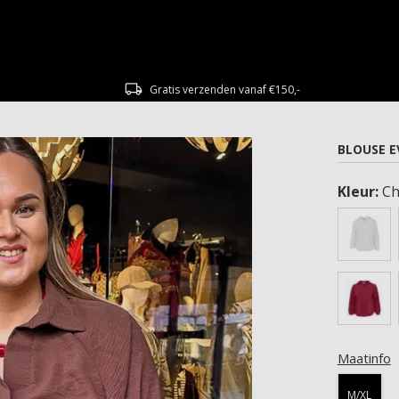
Gratis verzenden vanaf €150,-
BLOUSE E
Kleur:
Ch
Maatinfo
M/XL