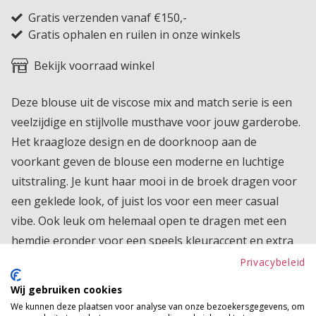
Gratis verzenden vanaf €150,-
Gratis ophalen en ruilen in onze winkels
Bekijk voorraad winkel
Deze blouse uit de viscose mix and match serie is een
veelzijdige en stijlvolle musthave voor jouw garderobe.
Het kraagloze design en de doorknoop aan de
voorkant geven de blouse een moderne en luchtige
uitstraling. Je kunt haar mooi in de broek dragen voor
een geklede look, of juist los voor een meer casual
vibe. Ook leuk om helemaal open te dragen met een
hemdje eronder voor een speels kleuraccent en extra
stylingmogelijkheden. De korte poffende mouwtjes
Privacybeleid
zorgen voor een vrouwelijke en trendy touch die de
Wij gebruiken cookies
blouse nét dat beetje extra geeft. Perfect te
We kunnen deze plaatsen voor analyse van onze bezoekersgegevens, om