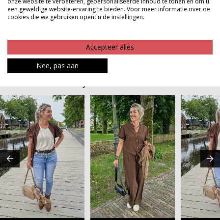
onze website te verbeteren, gepersonaliseerde inhoud te tonen en om u
combineren met de rest van de mix and match serie
een geweldige website-ervaring te bieden. Voor meer informatie over de
voor eindeloos veel outfits
cookies die we gebruiken opent u de instellingen.
Product kenmerken
Accepteer alles
Betaalinformatie
Nee, pas aan
MAAK JE LOOK COMPLEET