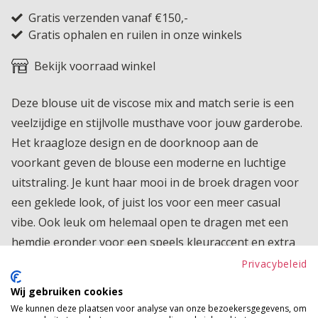
Gratis verzenden vanaf €150,-
Gratis ophalen en ruilen in onze winkels
Bekijk voorraad winkel
Deze blouse uit de viscose mix and match serie is een
veelzijdige en stijlvolle musthave voor jouw garderobe.
Het kraagloze design en de doorknoop aan de
voorkant geven de blouse een moderne en luchtige
uitstraling. Je kunt haar mooi in de broek dragen voor
een geklede look, of juist los voor een meer casual
vibe. Ook leuk om helemaal open te dragen met een
hemdje eronder voor een speels kleuraccent en extra
stylingmogelijkheden. De korte poffende mouwtjes
Privacybeleid
zorgen voor een vrouwelijke en trendy touch die de
Wij gebruiken cookies
blouse nét dat beetje extra geeft. Perfect te
We kunnen deze plaatsen voor analyse van onze bezoekersgegevens, om