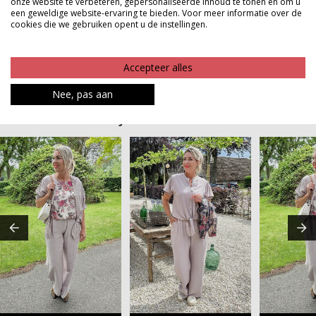
onze website te verbeteren, gepersonaliseerde inhoud te tonen en om u
combineren met de rest van de mix and match serie
een geweldige website-ervaring te bieden. Voor meer informatie over de
voor eindeloos veel outfits
cookies die we gebruiken opent u de instellingen.
Product kenmerken
Accepteer alles
Betaalinformatie
Nee, pas aan
MAAK JE LOOK COMPLEET