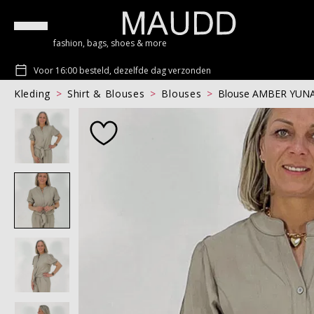
fashion, bags, shoes & more
Voor 16:00 besteld, dezelfde dag verzonden
Kleding
Shirt & Blouses
Blouses
Blouse AMBER YUN