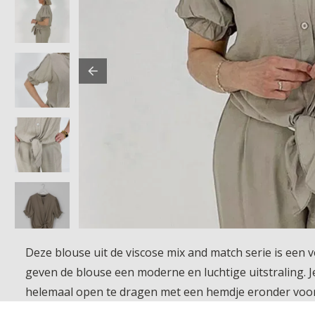
Deze blouse uit de viscose mix and match serie is een
geven de blouse een moderne en luchtige uitstraling. J
helemaal open te dragen met een hemdje eronder voor 
en trendy touch die de blouse nét dat beetje extra geef