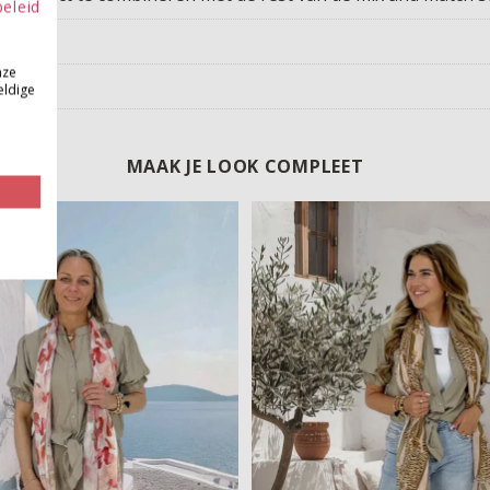
beleid
nze
eldige
MAAK JE LOOK COMPLEET