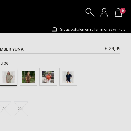
0
Gratis ophalen en ruilen in onze winkels
€ 29,99
AMBER YUNA
aupe
L/XL
XXL