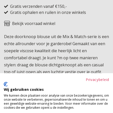
Gratis verzenden vanaf €150,-
Gratis ophalen en ruilen in onze winkels
Bekijk voorraad winkel
Deze doorknoop blouse uit de Mix & Match-serie is een
echte allrounder voor je garderobe! Gemaakt van een
soepele viscose kwaliteit die heerlijk licht en
comfortabel draagt. Je kunt ?m op twee manieren
stylen: draag de blouse dichtgeknoopt als een casual
top of juist open als een luchtig vestje over je outfit.
Perfect te combineren met de rest van de Mix & Match
Privacybeleid
serie voor een relaxte en moeiteloos leuke look die je
Wij gebruiken cookies
elke dag kunt dragen.
We kunnen deze plaatsen voor analyse van onze bezoekersgegevens, om
onze website te verbeteren, gepersonaliseerde inhoud te tonen en om u
Product kenmerken
een geweldige website-ervaring te bieden. Voor meer informatie over de
cookies die we gebruiken opent u de instellingen.