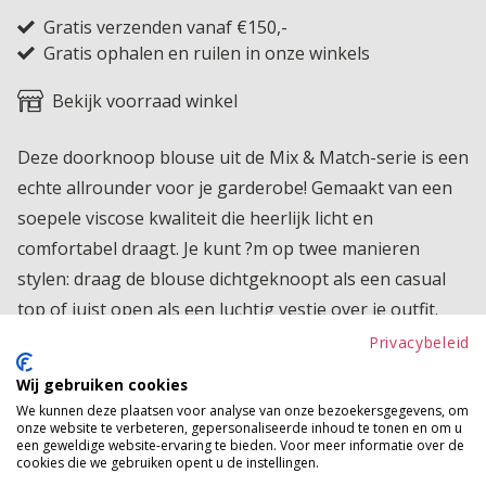
Gratis verzenden vanaf €150,-
Gratis ophalen en ruilen in onze winkels
Bekijk voorraad winkel
Deze doorknoop blouse uit de Mix & Match-serie is een
echte allrounder voor je garderobe! Gemaakt van een
soepele viscose kwaliteit die heerlijk licht en
comfortabel draagt. Je kunt ?m op twee manieren
stylen: draag de blouse dichtgeknoopt als een casual
top of juist open als een luchtig vestje over je outfit.
Perfect te combineren met de rest van de Mix & Match
Privacybeleid
serie voor een relaxte en moeiteloos leuke look die je
Wij gebruiken cookies
elke dag kunt dragen.
We kunnen deze plaatsen voor analyse van onze bezoekersgegevens, om
onze website te verbeteren, gepersonaliseerde inhoud te tonen en om u
Product kenmerken
een geweldige website-ervaring te bieden. Voor meer informatie over de
cookies die we gebruiken opent u de instellingen.