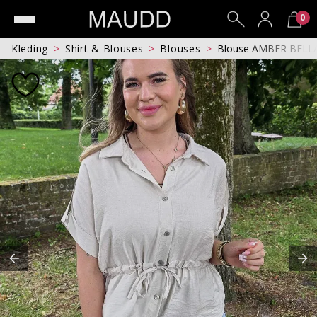
0
Kleding
Shirt & Blouses
Blouses
Blouse AMBER BELL