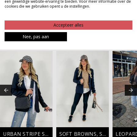
eindeloos mee kunt combineren.
een geweldige website-ervaring te bieden. Voor meer informatie over de
cookies die we gebruiken opent u de instellingen.
Product kenmerken
Accepteer alles
Betaalinformatie
Nee, pas aan
MAAK JE LOOK COMPLEET
URBAN STRIPE STYLE
SOFT BROWNS, STRONG STYLE