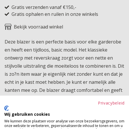
Gratis verzenden vanaf €150,-
Gratis ophalen en ruilen in onze winkels
Bekijk voorraad winkel
Deze blazer is een perfecte basis voor elke garderobe
en heeft een tijdloos, basic model. Het klassieke
ontwerp met reverskraag zorgt voor een nette en
stijlvolle uitstraling die moeiteloos te combineren is. Dit
is zo?n item waar je eigenlijk niet zonder kunt en dat je
echt in je kast moet hebben. Je kunt er namelijk alle
kanten mee op. De blazer draagt comfortabel en geeft
elke outfit direct een verzorgde look. Ideaal voor zowel
Privacybeleid
een casual als een meer geklede outfit, draag hem met
een basic top, blouse of jurk en creëer telkens weer
Wij gebruiken cookies
We kunnen deze plaatsen voor analyse van onze bezoekersgegevens, om
een andere stijl. Een veelzijdig must have waar je
onze website te verbeteren, gepersonaliseerde inhoud te tonen en om u