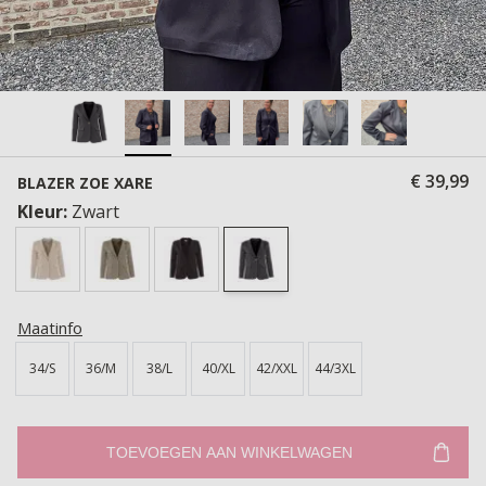
€ 39,99
BLAZER ZOE XARE
Kleur:
Zwart
Maatinfo
34/S
36/M
38/L
40/XL
42/XXL
44/3XL
TOEVOEGEN AAN WINKELWAGEN