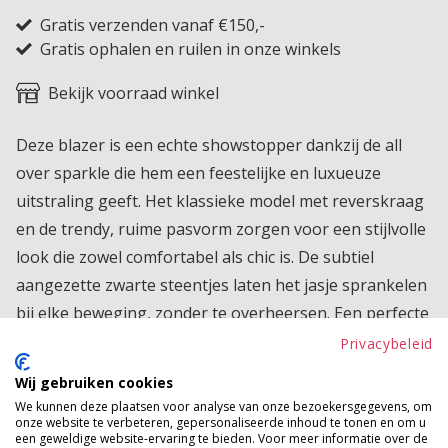
Gratis verzenden vanaf €150,-
Gratis ophalen en ruilen in onze winkels
Bekijk voorraad winkel
Deze blazer is een echte showstopper dankzij de all
over sparkle die hem een feestelijke en luxueuze
uitstraling geeft. Het klassieke model met reverskraag
en de trendy, ruime pasvorm zorgen voor een stijlvolle
look die zowel comfortabel als chic is. De subtiel
aangezette zwarte steentjes laten het jasje sprankelen
bij elke beweging, zonder te overheersen. Een perfecte
eyecatcher voor iedereen die wil shinen tijdens
Privacybeleid
feestdagen, etentjes of een avond uit. Combineer hem
Wij gebruiken cookies
met een basic top of ga all in met nóg meer glitter. Met
We kunnen deze plaatsen voor analyse van onze bezoekersgegevens, om
onze website te verbeteren, gepersonaliseerde inhoud te tonen en om u
deze blazer steel jij gegarandeerd de spotlight.
een geweldige website-ervaring te bieden. Voor meer informatie over de