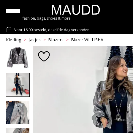
fashion, bags, shoes & more
Voor 16:00 besteld, dezelfde dag verzonden
Kleding
Jasjes
Blazers
Blazer WILLISHA