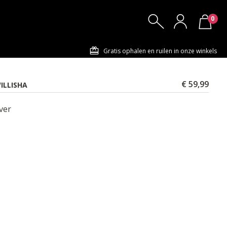
0
Gratis ophalen en ruilen in onze winkels
€ 59,99
ILLISHA
lver