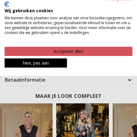
dan de klassieke variant. Dit maakt de blazer extra
Wij gebruiken cookies
uniek en eigentijds.Als finishing touch heeft het model
We kunnen deze plaatsen voor analyse van onze bezoekersgegevens, om
een prachtige pauwenveren print, waardoor de blazer
onze website te verbeteren, gepersonaliseerde inhoud te tonen en om u
een geweldige website-ervaring te bieden. Voor meer informatie over de
een luxe, opvallende look krijgt zonder over de top te
cookies die we gebruiken opent u de instellingen.
zijn. Perfect voor vrouwen die houden van stijl met
karakter die fashionable, elegant en moeiteloos te
Accepteer alles
combineren.Een echte must-have voor je garderobe!
Nee, pas aan
Product kenmerken
Betaalinformatie
MAAK JE LOOK COMPLEET