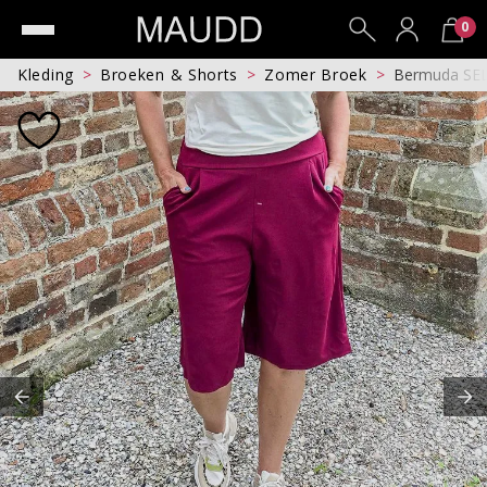
0
Kleding
Broeken & Shorts
Zomer Broek
Bermuda SE