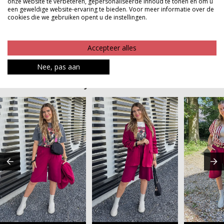
onze website te verbeteren, gepersonaliseerde inhoud te tonen en om u
musthave voor dit seizoen waarin comfort en stijl
een geweldige website-ervaring te bieden. Voor meer informatie over de
moeiteloos samenkomen
cookies die we gebruiken opent u de instellingen.
Product kenmerken
Accepteer alles
Betaalinformatie
Nee, pas aan
MAAK JE LOOK COMPLEET