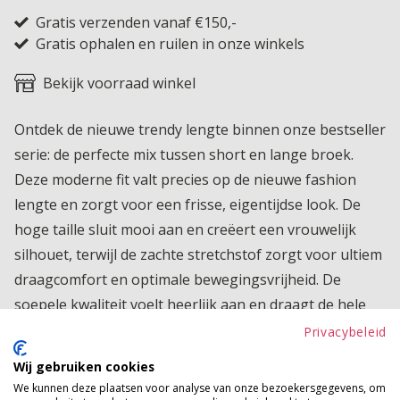
Gratis verzenden vanaf €150,-
Gratis ophalen en ruilen in onze winkels
Bekijk voorraad winkel
Ontdek de nieuwe trendy lengte binnen onze bestseller
serie: de perfecte mix tussen short en lange broek.
Deze moderne fit valt precies op de nieuwe fashion
lengte en zorgt voor een frisse, eigentijdse look. De
hoge taille sluit mooi aan en creëert een vrouwelijk
silhouet, terwijl de zachte stretchstof zorgt voor ultiem
draagcomfort en optimale bewegingsvrijheid. De
soepele kwaliteit voelt heerlijk aan en draagt de hele
dag comfortabel. Dankzij het tijdloze design is dit item
Privacybeleid
eindeloos te combineren, van casual met sneakers tot
Wij gebruiken cookies
iets gekleder met een mooie top of blouse. Een echte
We kunnen deze plaatsen voor analyse van onze bezoekersgegevens, om