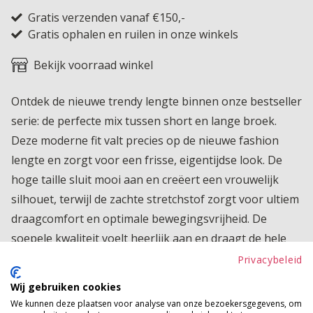
Gratis verzenden vanaf €150,-
Gratis ophalen en ruilen in onze winkels
Bekijk voorraad winkel
Ontdek de nieuwe trendy lengte binnen onze bestseller
serie: de perfecte mix tussen short en lange broek.
Deze moderne fit valt precies op de nieuwe fashion
lengte en zorgt voor een frisse, eigentijdse look. De
hoge taille sluit mooi aan en creëert een vrouwelijk
silhouet, terwijl de zachte stretchstof zorgt voor ultiem
draagcomfort en optimale bewegingsvrijheid. De
soepele kwaliteit voelt heerlijk aan en draagt de hele
dag comfortabel. Dankzij het tijdloze design is dit item
Privacybeleid
eindeloos te combineren, van casual met sneakers tot
Wij gebruiken cookies
iets gekleder met een mooie top of blouse. Een echte
We kunnen deze plaatsen voor analyse van onze bezoekersgegevens, om