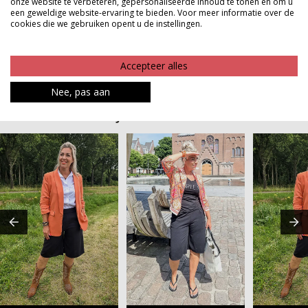
onze website te verbeteren, gepersonaliseerde inhoud te tonen en om u
musthave voor dit seizoen waarin comfort en stijl
een geweldige website-ervaring te bieden. Voor meer informatie over de
moeiteloos samenkomen
cookies die we gebruiken opent u de instellingen.
Product kenmerken
Accepteer alles
Betaalinformatie
Nee, pas aan
MAAK JE LOOK COMPLEET