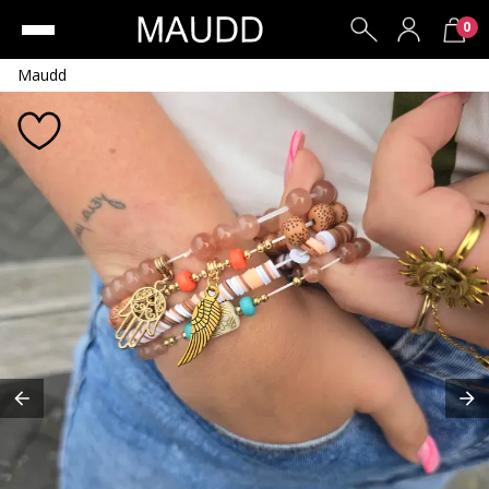
0
Maudd